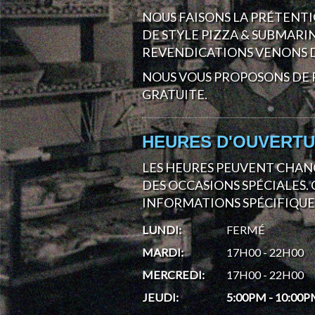
NOUS FAISONS LA PRÉTENTI
DE STYLE PIZZA & SUBMARI
REVENDICATIONS VENONS D
NOUS VOUS PROPOSONS DE 
GRATUITE.
HEURES D'OUVERT
LES HEURES PEUVENT CHAN
DES OCCASIONS SPÉCIALES
INFORMATIONS SPÉCIFIQUE
LUNDI
:
FERMÉ
MARDI
:
17H00 - 22H00
MERCREDI
:
17H00 - 22H00
JEUDI
:
5:00PM - 10:00