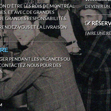
ON D'ÊTRE LES ROIS DE MONTRÉAL
DEVENIR UN 
NES, ET AVEC DE GRANDES
E GRANDES RESPONSABILITÉS.
RÉSERV
RENDEZ-VOUS ET LA LIVRAISON
FAIRE UNE R
URE
GER PENDANT LES VACANCES OU
. CONTACTEZ-NOUS POUR DES
S.
PM