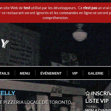
'un site Web de
test
utilisé par les développeurs. Ce
n'est pas
un vrai 
 ce restaurant seront ignorés et les commandes en ligne ne seront p
compréhension.
TAILS
MENU
ÉVÉNEMENT
VIP
GALERIE
TELLY
INSCRI
LISTE VIP
NE PIZZERIA LOCALE DE TORONTO,
WIN A DINN