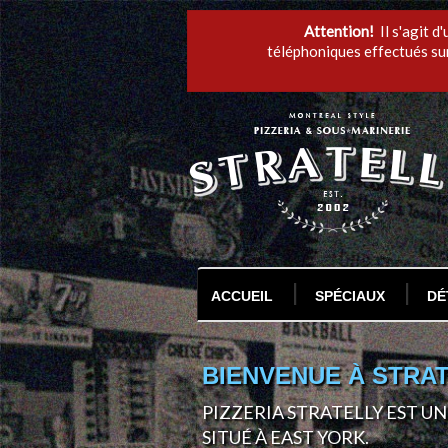
Attention!
Il s'agit d
téléphoniques effectués sur
ACCUEIL
SPÉCIAUX
DÉ
BIENVENUE À STRA
PIZZERIA STRATELLY EST U
SITUÉ À EAST YORK.